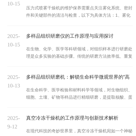
10-15
压力式喷雾干燥机的维护保养需重点关注雾化系统、密封
件和关键部件的清洁与检查，以下为具体方法：1、雾化
系统维护‌‌日常清洗‌：每次运行结束后，立即用清水或酒精
清洗喷嘴、进料管道及泵体，防止物料残留结块‌。对于高
2025-
多样品组织研磨仪的工作原理与应用探讨
粘物料(如明胶)，需使用酸性溶液(如柠檬酸)彻底清洁‌。‌
10-15
喷嘴检查‌：定期检查喷嘴磨损情况，每3-6个月更换变形
在生物、化学、医学等科研领域，对组织样本进行研磨处
或磨损的喷头，确保雾化均匀‌。安装时需校准雾化压力
理是众多实验的基础步骤。传统的研磨方法效率低、重复
(通常10-20bar)‌。2、密封件与润滑管理‌‌密封件更换‌：定
性差，难以满足现代科研大量样本快速处理的需求。多样
期检查并更换磨损的密封圈，防止漏液或漏气‌...
品组织研磨仪的出现，犹如一场及时雨，为科研实验带来
2025-
多样品组织研磨机：解锁生命科学微观世界的“高
了高效、便捷的解决方案，成为科研人员的得力助手。多
10-13
样品组织研磨仪主要由研磨腔、研磨珠、驱动系统和控制
效钥匙”
在生命科学、医学检验和材料科学等领域，对生物组织、
系统等部分组成。研磨腔是样本研磨的场所，通常采用高
细胞、土壤、矿物等样品进行精细研磨，是提取核酸、蛋
强度、耐腐蚀的材料制成，能够承受研磨过程中的冲击
白质、代谢物或进行成分分析的第一步，也是最关键的一
力。研磨珠是实现样本研磨的关键部件，不同材质、大小
步。传统手工研磨不仅效率低下、劳动强度大，更存在交
的研磨珠适用于不同类型的组织样本...
2025-
真空冷冻干燥机的工作原理与创新技术解析
叉污染和样品均一性差的弊端。多样品组织研磨机的出
9-12
现，以其高通量、高效率和标准化的优势，为科研工作者
在现代科技的奇妙世界里，真空冷冻干燥机宛如一个神秘
打开了通往微观世界的高效通道。多样品组织研磨机的核