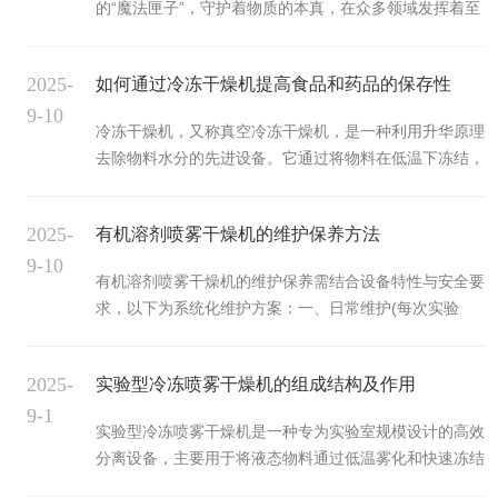
的“魔法匣子”，守护着物质的本真，在众多领域发挥着至
心原理，是通过高频振荡或行星式运动，驱动研磨罐内的
关重要的作用。真空冷冻干燥机主要由制冷系统、真空系
研磨球（如钢珠、氧化锆珠、玻璃珠）与样品之间产生剧
统、加热系统、控制系统等部分组成。其工作原理融合了
烈的碰撞、剪切和摩擦。这种机械力...
2025-
如何通过冷冻干燥机提高食品和药品的保存性
低温冷冻、真空升华等物理过程。首先，将需要干燥的物
9-10
料置于低温环境下进行速冻，使物料中的水分凝结成冰。
冷冻干燥机，又称真空冷冻干燥机，是一种利用升华原理
接着，将物料放入真空环境中，在低压条件下，冰直接升
去除物料水分的先进设备。它通过将物料在低温下冻结，
华成水蒸气，从而达到干燥的目的。真空冷冻干燥机具有
然后在真空环境中使冰直接升华为水蒸气，从而实现脱水
诸多显著优势。它能够保留物料的原有成分和活性。在低
干燥。由于其在干燥过程中能最大限度保留物料的原有结
温和真空的环境下进行干燥，避...
2025-
有机溶剂喷雾干燥机的维护保养方法
构、营养成分和活性物质，冷冻干燥机在食品、医药、生
9-10
物制品等领域得到了广泛应用，成为现代物质保存与加工
有机溶剂喷雾干燥机的维护保养需结合设备特性与安全要
的重要技术手段。冷冻干燥机的工作过程主要包括预冻、
求，以下为系统化维护方案：一、日常维护(每次实验
升华干燥和解析干燥三个阶段。预冻阶段将物料在低温下
后)‌1、喷雾系统清洁‌立即用对应溶剂冲洗进料管路、喷嘴
快速冻结，形成冰晶；升华干燥阶段则在真空条件下，通
及雾化器，粘性物料需热溶剂浸泡后清理，避免堵塞‌。拆
过加热使冰晶直接升华为水蒸气并...
2025-
实验型冷冻喷雾干燥机的组成结构及作用
卸喷嘴时使用专用工具，清洗后擦干存放，防止损伤雾化
9-1
部件‌。‌2、干燥腔与分离器处理‌冷却至室温后清理干燥腔
实验型冷冻喷雾干燥机是一种专为实验室规模设计的高效
和旋风分离器残留粉末，顽固污渍用溶剂软布擦拭，避免
分离设备，主要用于将液态物料通过低温雾化和快速冻结
划伤内壁‌。检查密封圈状态，清理粘连物料以防漏气‌。‌
的方式转化为干燥粉末。其组合设计实现了从液体到固体
3、溶剂回收系统检查‌排空冷凝回收装置溶剂，清洁回收