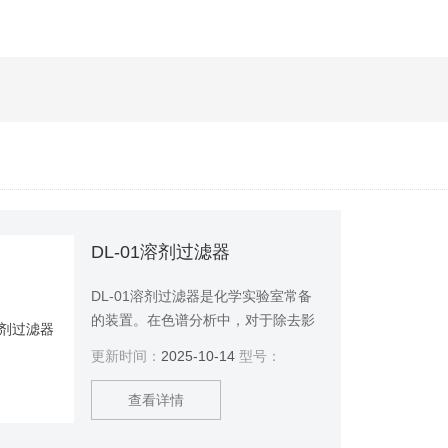
DL-01溶剂过滤器
DL-01溶剂过滤器是化学实验室常备
的装置。在色谱分析中，对于除去影
响色谱柱寿命及系统检测精度的杂质,
更新时间：
2025-10-14
型号：
具有至关重要的作用。在过滤过程中
它对液体的脱气效果也是非常明显
查看详情
的。该装置配以下同用途的过滤膜以
广泛应用在重量分析、微量分析、胶